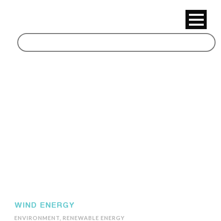
All
WIND ENERGY
ENVIRONMENT
,
RENEWABLE ENERGY